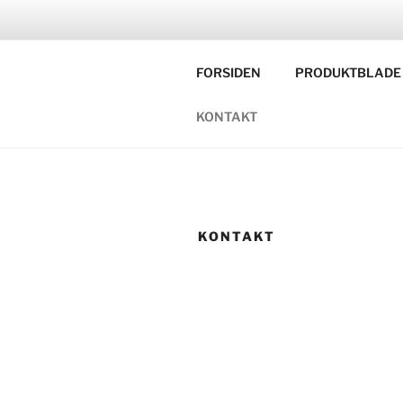
Videre
til
U
indhold
FORSIDEN
PRODUKTBLADE
Gran
KONTAKT
KONTAKT